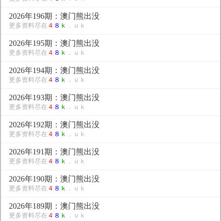
2026年196期：澳门熊出没
更多资料尽在
４
８
ｋ
．ｕｋ
2026年195期：澳门熊出没
更多资料尽在
４
８
ｋ
．ｕｋ
2026年194期：澳门熊出没
更多资料尽在
４
８
ｋ
．ｕｋ
2026年193期：澳门熊出没
更多资料尽在
４
８
ｋ
．ｕｋ
2026年192期：澳门熊出没
更多资料尽在
４
８
ｋ
．ｕｋ
2026年191期：澳门熊出没
更多资料尽在
４
８
ｋ
．ｕｋ
2026年190期：澳门熊出没
更多资料尽在
４
８
ｋ
．ｕｋ
2026年189期：澳门熊出没
更多资料尽在
４
８
ｋ
．ｕｋ