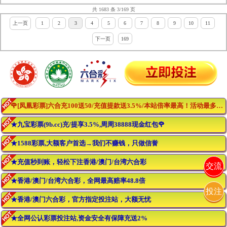
共 1683 条 3/169 页
上一页
1
2
3
4
5
6
7
8
9
10
11
下一页
169
🌹[凤凰彩票]六合充100送50/充值提款送3.5%/本站倍率最高！活动最多！🌹
★九宝彩票(9b.cc)充/提享3.5%,周周38888现金红包🌹
★1588彩票,大额客户首选→我们不赚钱，只做信誉
★充值秒到账，轻松下注香港/澳门/台湾六合彩
交流
★香港/澳门/台湾六合彩，全网最高赔率48.8倍
投注
★香港/澳门六合彩，官方指定投注站，大额无忧
★全网公认彩票投注站,资金安全有保障充送2%