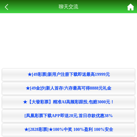
聊天交流
★[49彩票]新用户注册下载即送最高19999元
★[49金沙]新人首存/六存最高可得8888元礼金
★【大發彩票】精准AI高频彩跟投,包赔3000元！
[凤凰彩票下载APP即送28元,首日存款优惠38%
★[2828彩票]★100%中奖 100%盈利 100%安全