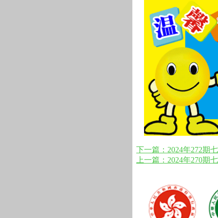
下一篇：2024年272期
上一篇：2024年270期